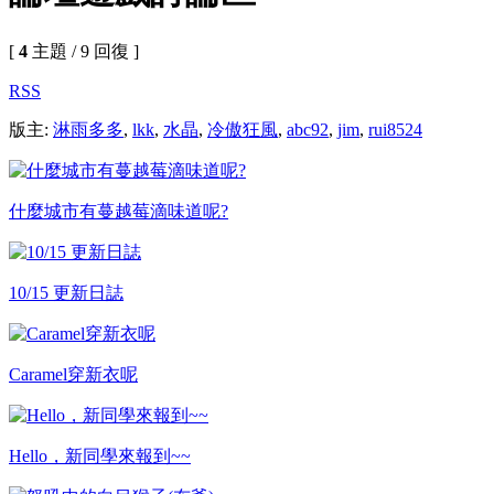
[
4
主題 / 9 回復 ]
RSS
版主:
淋雨多多
,
lkk
,
水晶
,
冷傲狂風
,
abc92
,
jim
,
rui8524
什麼城市有蔓越莓滴味道呢?
10/15 更新日誌
Caramel穿新衣呢
Hello，新同學來報到~~