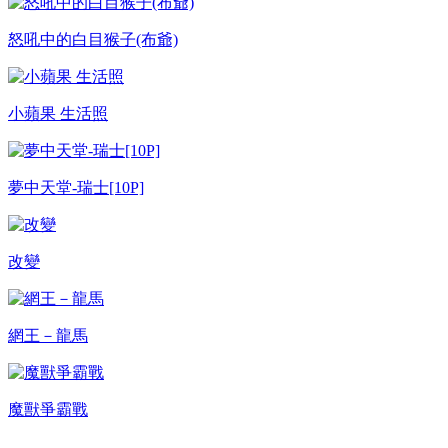
怒吼中的白目猴子(布爺)
小蘋果 生活照
夢中天堂-瑞士[10P]
改變
網王－龍馬
魔獸爭霸戰