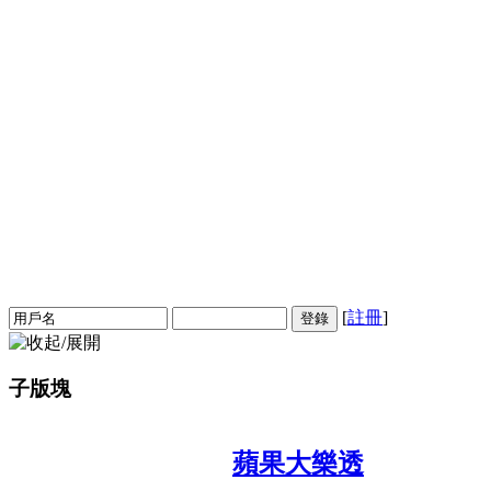
[
註冊
]
登錄
子版塊
蘋果大樂透