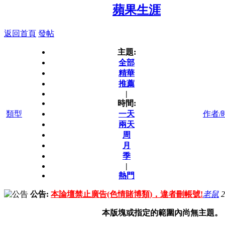
蘋果生涯
返回首頁
發帖
主題:
全部
精華
推薦
|
時間:
類型
一天
作者/
兩天
周
月
季
|
熱門
公告:
本論壇禁止廣告(色情賭博類)，違者刪帳號!
老鼠
2
本版塊或指定的範圍內尚無主題。