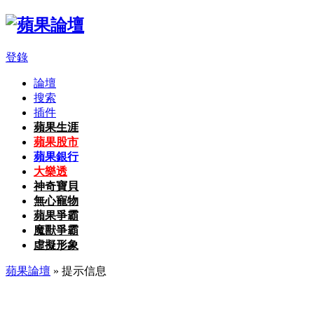
登錄
論壇
搜索
插件
蘋果生涯
蘋果股市
蘋果銀行
大樂透
神奇寶貝
無心寵物
蘋果爭霸
魔獸爭霸
虛擬形象
蘋果論壇
» 提示信息