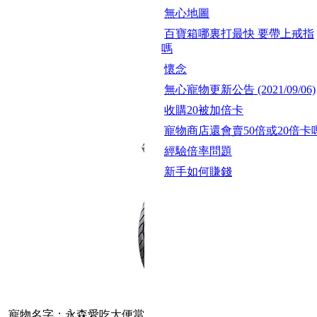
無心地圖
百寶箱哪裏打最快 要帶上戒指
嗎
懷念
無心寵物更新公告 (2021/09/06)
收購20被加倍卡
寵物商店還會賣50倍或20倍卡
經驗倍率問題
新手如何賺錢
寵物名字：永森愛吃大便當