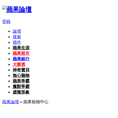
登錄
論壇
搜索
插件
蘋果生涯
蘋果股市
蘋果銀行
大樂透
神奇寶貝
無心寵物
蘋果爭霸
魔獸爭霸
虛擬形象
蘋果論壇
»
蘋果寵物中心