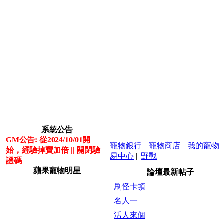
系統公告
GM公告: 從2024/10/01開
寵物銀行
|
寵物商店
|
我的寵物
始，經驗掉寶加倍 || 關閉驗
易中心
|
野戰
證碼
蘋果寵物明星
論壇最新帖子
刷怪卡頓
名人一
活人來個