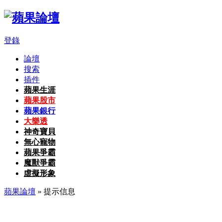
登錄
論壇
搜索
插件
蘋果生涯
蘋果股市
蘋果銀行
大樂透
神奇寶貝
無心寵物
蘋果爭霸
魔獸爭霸
虛擬形象
蘋果論壇
» 提示信息