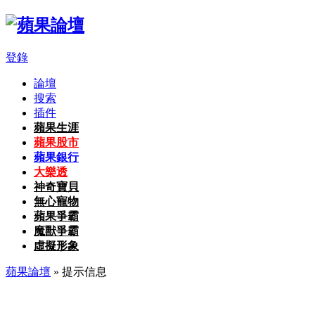
登錄
論壇
搜索
插件
蘋果生涯
蘋果股市
蘋果銀行
大樂透
神奇寶貝
無心寵物
蘋果爭霸
魔獸爭霸
虛擬形象
蘋果論壇
» 提示信息