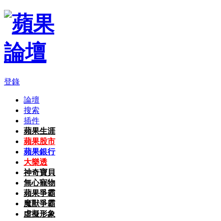
登錄
論壇
搜索
插件
蘋果生涯
蘋果股市
蘋果銀行
大樂透
神奇寶貝
無心寵物
蘋果爭霸
魔獸爭霸
虛擬形象