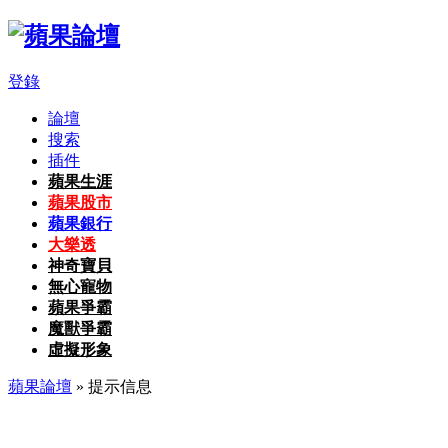
登錄
論壇
搜索
插件
蘋果生涯
蘋果股市
蘋果銀行
大樂透
神奇寶貝
無心寵物
蘋果爭霸
魔獸爭霸
虛擬形象
蘋果論壇
» 提示信息