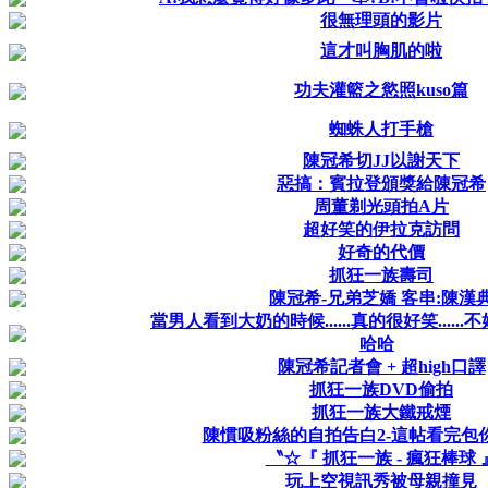
很無理頭的影片
這才叫胸肌的啦
功夫灌籃之慾照kuso篇
蜘蛛人打手槍
陳冠希切JJ以謝天下
惡搞：賓拉登頒獎給陳冠希
周董剃光頭拍A片
超好笑的伊拉克訪問
好奇的代價
抓狂一族壽司
陳冠希-兄弟芝嬌 客串:陳漢
當男人看到大奶的時候......真的很好笑......不好
哈哈
陳冠希記者會 + 超high口譯
抓狂一族DVD偷拍
抓狂一族大鐵戒煙
陳慣吸粉絲的自拍告白2-這帖看完包你想
〝☆『 抓狂一族 - 瘋狂棒球 
玩上空視訊秀被母親撞見