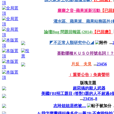
靡靡之音~蘋果派新活動
【已回
灌水區、蘋果派、蘋果站務區外1帖1
論壇Bug 問題回報區 (2014)
【已回應】
◤不正常人類研究中心◢
...
喜歡哪種ＫＵＳＯ符號名詞！？
片反 夫見
...
2
3
4
5
6
﹝重要公告﹞免責聲明
版塊主題
超惡搞的殺人武器
美國FBI招工題目 (答對3題的人不超過4個
...
2
3
4
5
6
..
8
志玲姐姐居然被....
.
A:我怎麼覺得好像多此一舉?B:不會啦快拍了