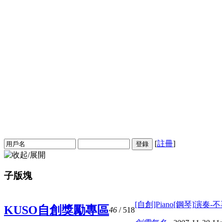
[
註冊
]
登錄
子版塊
[自創]Piano[鋼琴]演奏
KUSO自創獎勵專區
46
/ 518