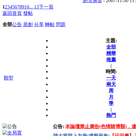
劍雪無名
- 2007-11-30 11
1
2
3
4
5
6
7
8
9
10
... 13
下一頁
返回首頁
發帖
全部
公告
原創
分享
轉帖
問題
主題:
全部
精華
推薦
|
時間:
類型
一天
兩天
周
月
季
|
熱門
公告:
本論壇禁止廣告(色情賭博類)，違
請大家穿上衣服(虛擬形象)
【已回應】