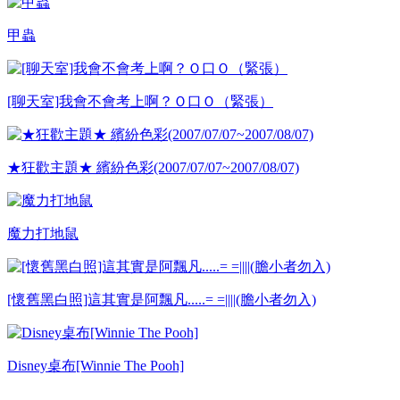
甲蟲
[聊天室]我會不會考上啊？Ｏ口Ｏ（緊張）
★狂歡主題★ 繽紛色彩(2007/07/07~2007/08/07)
魔力打地鼠
[懷舊黑白照]這其實是阿飄凡.....= =||||(膽小者勿入)
Disney桌布[Winnie The Pooh]