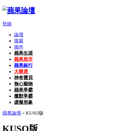
登錄
論壇
搜索
插件
蘋果生涯
蘋果股市
蘋果銀行
大樂透
神奇寶貝
無心寵物
蘋果爭霸
魔獸爭霸
虛擬形象
蘋果論壇
» KUSO版
KUSO版