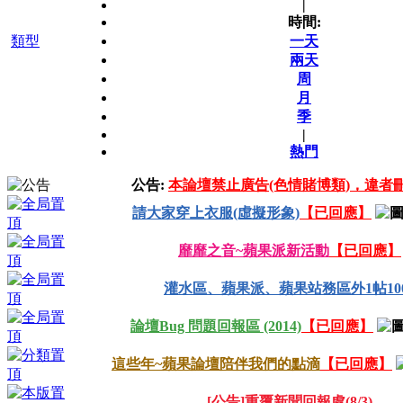
|
時間:
類型
一天
兩天
周
月
季
|
熱門
公告:
本論壇禁止廣告(色情賭博類)，違者刪
請大家穿上衣服(虛擬形象)
【已回應】
靡靡之音~蘋果派新活動
【已回應】
灌水區、蘋果派、蘋果站務區外1帖100
論壇Bug 問題回報區 (2014)
【已回應】
這些年~蘋果論壇陪伴我們的點滴
【已回應】
[公告]重覆新聞回報處(8/3)