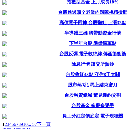
指數型基金 上月成長18%
台股跌過頭？老業內歸隊挑精撿肥
高價電子回神 台股翻紅 上漲32點
半導體三雄 將帶動資金行情
下半年台股 準備衝萬點
台股反彈 電子軟綿綿 傳產衝衝衝
除息行情 證交所熱炒
台股收紅43點 守住8千大關
股市蒸3兆 馬上結束蜜月
台股融資銳減 驚見違約交割
台股基金 多殺多兇手
員工分紅定價底定 電子現穩機
1
2
3
4
5
6
7
8
9
10
... 57
下一頁