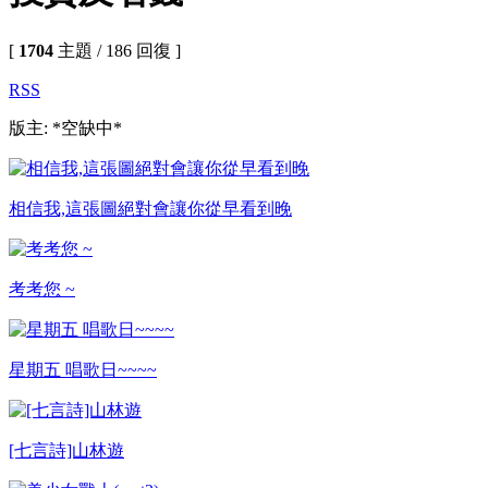
[
1704
主題 / 186 回復 ]
RSS
版主: *空缺中*
相信我,這張圖絕對會讓你從早看到晚
考考您 ~
星期五 唱歌日~~~~
[七言詩]山林遊