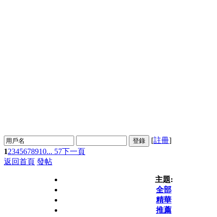
[
註冊
]
登錄
1
2
3
4
5
6
7
8
9
10
... 57
下一頁
返回首頁
發帖
主題:
全部
精華
推薦