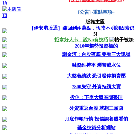
[公告]~重點事項~
版塊主題
［伊安港股通］雖回到兩萬點，恆指不明朗因素
5
]
拒拿好人卡 說No有技巧
2010年趨勢投資標的
謝金河：台股落底 要看三大訊號
融資維持率 瀕警戒水位
大盤若續跌 恐引發停損賣壓
7800失守 外資持續大賣
投信：下季大盤區間整理
外資重返台股 就想三頭賺
月底作帳行情 投信認養股看俏
基金技術分析網站