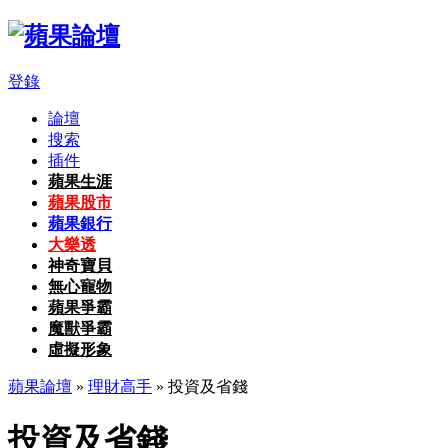
登錄
論壇
搜索
插件
蘋果生涯
蘋果股市
蘋果銀行
大樂透
神奇寶貝
無心寵物
蘋果爭霸
魔獸爭霸
虛擬形象
蘋果論壇
»
理財高手
» 投資及省錢
投資及省錢