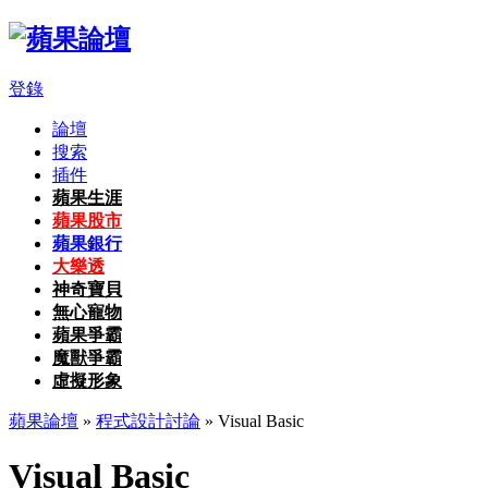
登錄
論壇
搜索
插件
蘋果生涯
蘋果股市
蘋果銀行
大樂透
神奇寶貝
無心寵物
蘋果爭霸
魔獸爭霸
虛擬形象
蘋果論壇
»
程式設計討論
» Visual Basic
Visual Basic