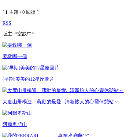
[
1
主題 / 0 回復 ]
RSS
版主: *空缺中*
要救哪一個
(早期)美美的12星座圖片
大度山卅楊逵、蔣勳的最愛...清新旅人的心靈休憩站～
阿爾卑斯山