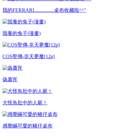
我的FERRARI................桌布收藏啦^^"
我養的兔子(漫畫)
COS聖傳-非天夢魔[12p]
偽蕭宵
大怪魚肚中的人屍！
感覺瞞可愛的豬仔桌布