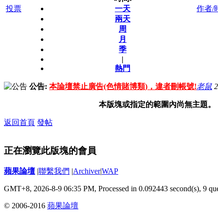
投票
一天
作者/
兩天
周
月
季
|
熱門
公告:
本論壇禁止廣告(色情賭博類)，違者刪帳號!
老鼠
2
本版塊或指定的範圍內尚無主題。
返回首頁
發帖
正在瀏覽此版塊的會員
蘋果論壇
|
聯繫我們
|
Archiver
|
WAP
GMT+8, 2026-8-9 06:35 PM,
Processed in 0.092443 second(s), 9 qu
© 2006-2016
蘋果論壇