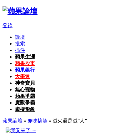
登錄
論壇
搜索
插件
蘋果生涯
蘋果股市
蘋果銀行
大樂透
神奇寶貝
無心寵物
蘋果爭霸
魔獸爭霸
虛擬形象
蘋果論壇
»
趣味搞笑
» 滅火還是滅”人”