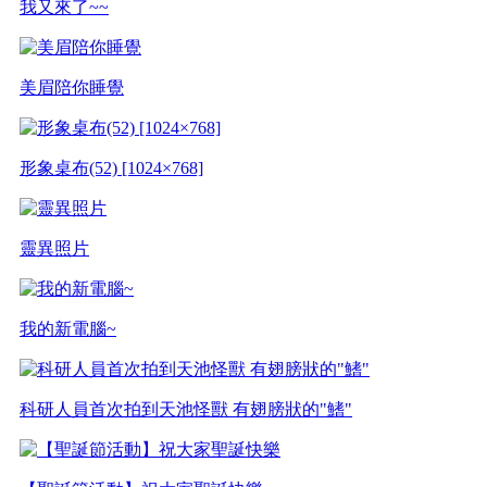
我又來了~~
美眉陪你睡覺
形象桌布(52) [1024×768]
靈異照片
我的新電腦~
科研人員首次拍到天池怪獸 有翅膀狀的"鰭"