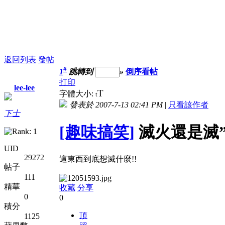
返回列表
發帖
#
1
跳轉到
»
倒序看帖
打印
lee-lee
T
字體大小:
t
發表於 2007-7-13 02:41 PM
|
只看該作者
下士
[趣味搞笑]
滅火還是滅”
UID
29272
這東西到底想滅什麼!!
帖子
111
精華
收藏
分享
0
0
積分
頂
1125