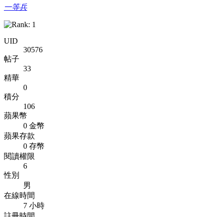
一等兵
UID
30576
帖子
33
精華
0
積分
106
蘋果幣
0 金幣
蘋果存款
0 存幣
閱讀權限
6
性別
男
在線時間
7 小時
註冊時間