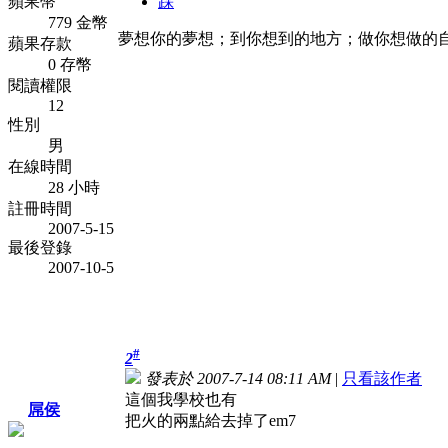
蘋果幣
踩
779 金幣
夢想你的夢想；到你想到的地方；做你想做的
蘋果存款
0 存幣
閱讀權限
12
性別
男
在線時間
28 小時
註冊時間
2007-5-15
最後登錄
2007-10-5
#
2
發表於 2007-7-14 08:11 AM
|
只看該作者
這個我學校也有
屌侯
把火的兩點給去掉了em7