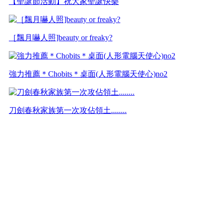
【聖誕節活動】祝大家聖誕快樂
［飄月嚇人照]beauty or freaky?
強力推薦＊Chobits＊桌面(人形電腦天使心)no2
刀劍春秋家族第一次攻佔領土........